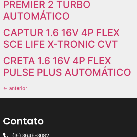
PREMIER 2 TURBO
AUTOMÁTICO
CAPTUR 1.6 16V 4P FLEX
SCE LIFE X-TRONIC CVT
CRETA 1.6 16V 4P FLEX
PULSE PLUS AUTOMÁTICO
←
anterior
Contato
(19) 3645-3082