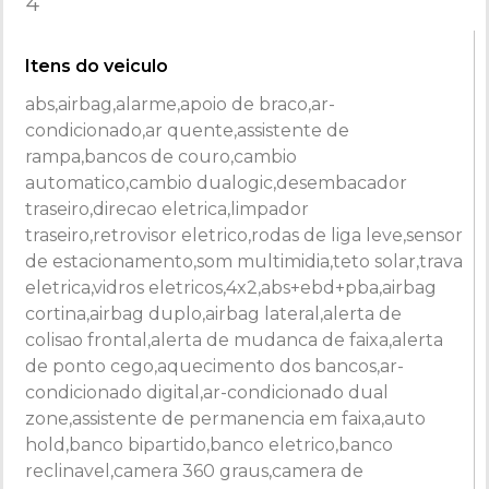
4
Itens do veiculo
abs,airbag,alarme,apoio de braco,ar-
condicionado,ar quente,assistente de
rampa,bancos de couro,cambio
automatico,cambio dualogic,desembacador
traseiro,direcao eletrica,limpador
traseiro,retrovisor eletrico,rodas de liga leve,sensor
de estacionamento,som multimidia,teto solar,trava
eletrica,vidros eletricos,4x2,abs+ebd+pba,airbag
cortina,airbag duplo,airbag lateral,alerta de
colisao frontal,alerta de mudanca de faixa,alerta
de ponto cego,aquecimento dos bancos,ar-
condicionado digital,ar-condicionado dual
zone,assistente de permanencia em faixa,auto
hold,banco bipartido,banco eletrico,banco
reclinavel,camera 360 graus,camera de