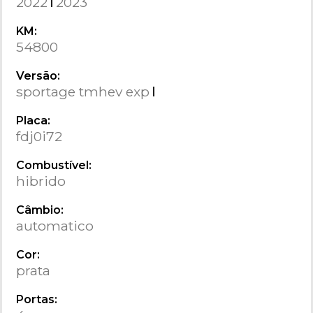
2022
2023
KM:
54800
Versão:
sportage tmhev exp
Placa:
fdj0i72
Combustível:
hibrido
Câmbio:
automatico
Cor:
prata
Portas: