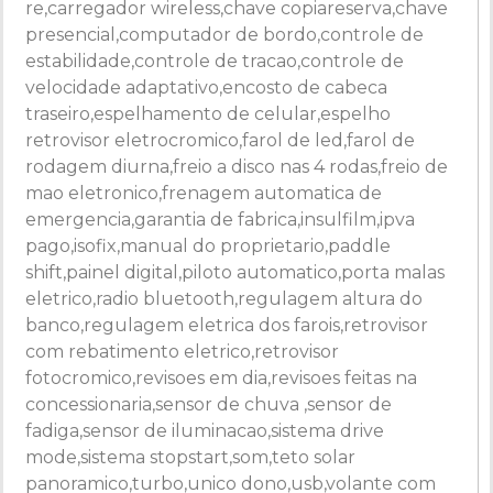
re,carregador wireless,chave copiareserva,chave
presencial,computador de bordo,controle de
estabilidade,controle de tracao,controle de
velocidade adaptativo,encosto de cabeca
traseiro,espelhamento de celular,espelho
retrovisor eletrocromico,farol de led,farol de
rodagem diurna,freio a disco nas 4 rodas,freio de
mao eletronico,frenagem automatica de
emergencia,garantia de fabrica,insulfilm,ipva
pago,isofix,manual do proprietario,paddle
shift,painel digital,piloto automatico,porta malas
eletrico,radio bluetooth,regulagem altura do
banco,regulagem eletrica dos farois,retrovisor
com rebatimento eletrico,retrovisor
fotocromico,revisoes em dia,revisoes feitas na
concessionaria,sensor de chuva ,sensor de
fadiga,sensor de iluminacao,sistema drive
mode,sistema stopstart,som,teto solar
panoramico,turbo,unico dono,usb,volante com