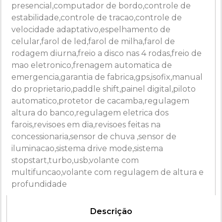
presencial,computador de bordo,controle de
estabilidade,controle de tracao,controle de
velocidade adaptativo,espelhamento de
celular,farol de led,farol de milha,farol de
rodagem diurna,freio a disco nas 4 rodas,freio de
mao eletronico,frenagem automatica de
emergencia,garantia de fabrica,gps,isofix,manual
do proprietario,paddle shift,painel digital,piloto
automatico,protetor de cacamba,regulagem
altura do banco,regulagem eletrica dos
farois,revisoes em dia,revisoes feitas na
concessionaria,sensor de chuva ,sensor de
iluminacao,sistema drive mode,sistema
stopstart,turbo,usb,volante com
multifuncao,volante com regulagem de altura e
profundidade
Descrição