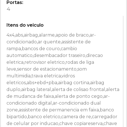
Portas:
4
Itens do veiculo
4x4,abs,airbag,alarme,apoio de braco,ar-
condicionado,ar quente,assistente de
rampa,bancos de couro,cambio
automatico,desembacador traseiro,direcao
eletrica,retrovisor eletrico,rodas de liga
leve,sensor de estacionamento,som
multimidia,trava eletrica,vidros
eletricos,abs+ebd+pba,airbag cortina,airbag
duplo,airbag lateral,alerta de colisao frontal,alerta
de mudanca de faixa,alerta de ponto cego,ar-
condicionado digital,ar-condicionado dual
zone,assistente de permanencia em faixa,banco
bipartido,banco eletrico,camera de re,carregador
de celular por inducao,chave copiareserva,chave